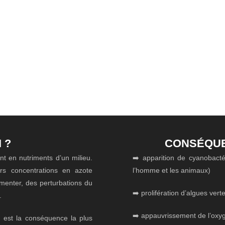
Nos Expertises
Nos Références
Notre Équipe
EUTROPHISATION
 ?
CONSÉQUE
ent en nutriments d’un milieu.
➡️ apparition de cyanobacté
urs concentrations en azote
l’homme et les animaux)
menter, des perturbations du
➡️ prolifération d’algues vertes
.
➡️ appauvrissement de l’oxy
n est la conséquence la plus