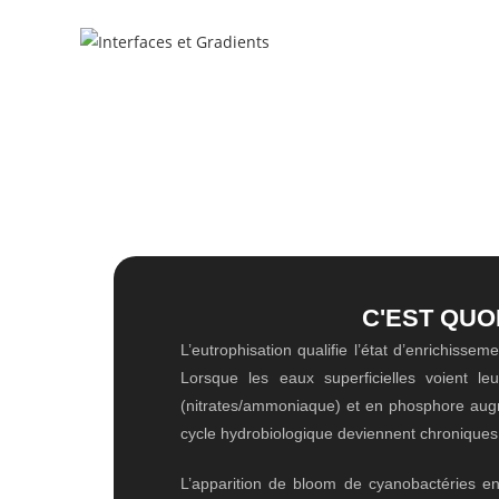
C'EST QUOI
L’eutrophisation qualifie l’état d’enrichissem
Lorsque les eaux superficielles voient le
(nitrates/ammoniaque) et en phosphore aug
cycle hydrobiologique deviennent chroniques
L’apparition de bloom de cyanobactéries e