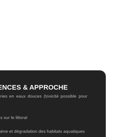
Nos Formations
Retours d’expérience
Contact
NCES & APPROCHE
ries en eaux douces (toxicité possible pour
 sur le littoral
gène et dégradation des habitats aquatiques