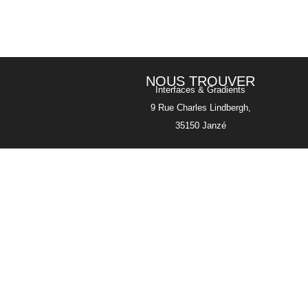
NOUS TROUVER
Interfaces & Gradients
9 Rue Charles Lindbergh,
35150 Janzé