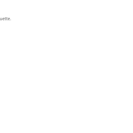
Nos Expertises
Nos Références
Notre Équipe
uette.